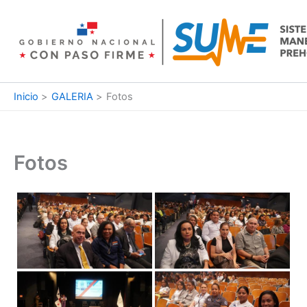
Ir
al
contenido
Inicio
GALERIA
Fotos
Fotos