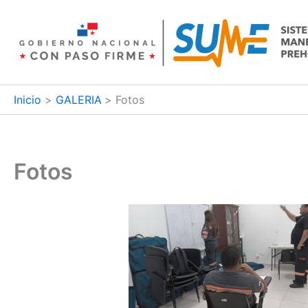
Ir
al
contenido
Inicio
GALERIA
Fotos
Fotos