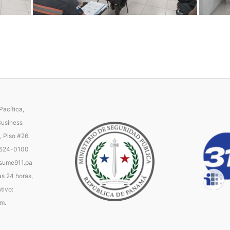
acífica,
Business
, Piso #26.
 524-0100
ume911.pa
as 24 horas,
tivo:
.m.