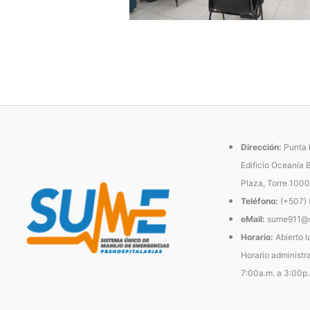
Dirección:
Punta P
Edificio Oceanía 
Plaza, Torre 1000
Teléfono:
(+507)
eMail:
sume911@s
Horario:
Abierto l
Horario administra
7:00a.m. a 3:00p