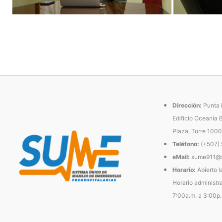
Dirección:
Punta P
Edificio Oceanía 
Plaza, Torre 1000
Teléfono:
(+507)
eMail:
sume911@s
Horario:
Abierto l
Horario administra
7:00a.m. a 3:00p