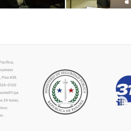
acífica,
Business
, Piso #26.
 524-0100
ume911.pa
as 24 horas,
tivo:
.m.