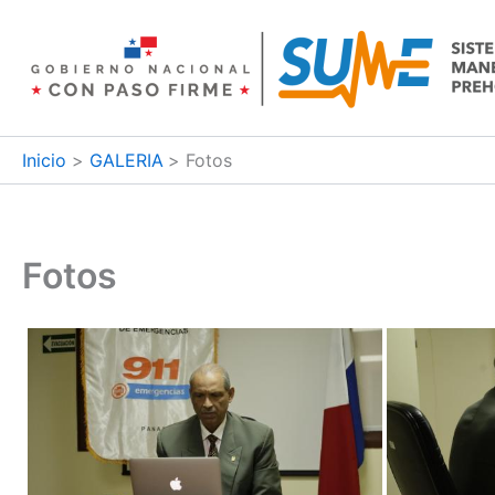
Ir
al
contenido
Inicio
GALERIA
Fotos
Fotos