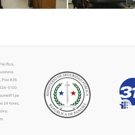
acífica,
Business
, Piso #26.
 524-0100
ume911.pa
as 24 horas,
tivo:
.m.