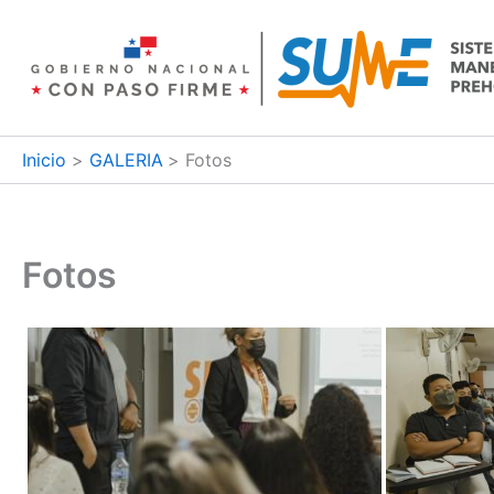
Ir
al
contenido
Inicio
GALERIA
Fotos
Fotos