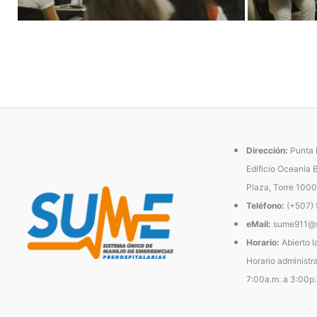
Dirección:
Punta P
Edificio Oceanía 
Plaza, Torre 1000
Teléfono:
(+507)
eMail:
sume911@s
Horario:
Abierto l
Horario administra
7:00a.m. a 3:00p