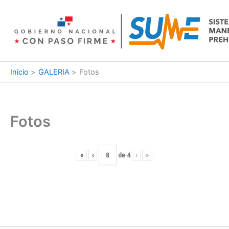
Ir
al
contenido
Inicio
GALERIA
Fotos
Fotos
«
‹
de
4
›
»