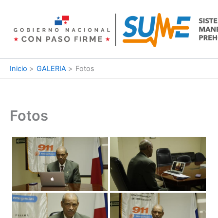
Ir
al
contenido
Inicio
GALERIA
Fotos
Fotos