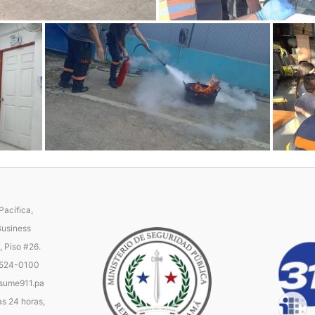
acífica,
Business
, Piso #26.
 524-0100
ume911.pa
as 24 horas,