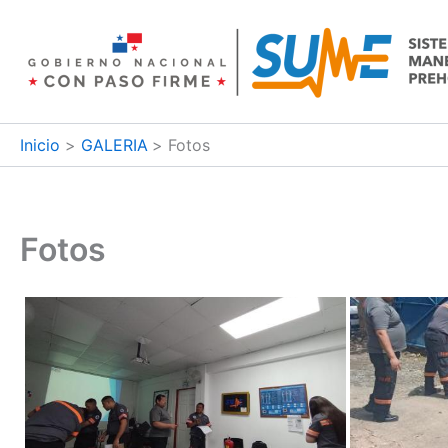
Ir
al
contenido
Inicio
GALERIA
Fotos
Fotos