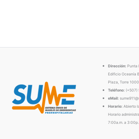
Dirección:
Punta P
Edificio Oceanía 
Plaza, Torre 1000
Teléfono:
(+507)
eMail:
sume911@s
Horario:
Abierto l
Horario administra
7:00a.m. a 3:00p