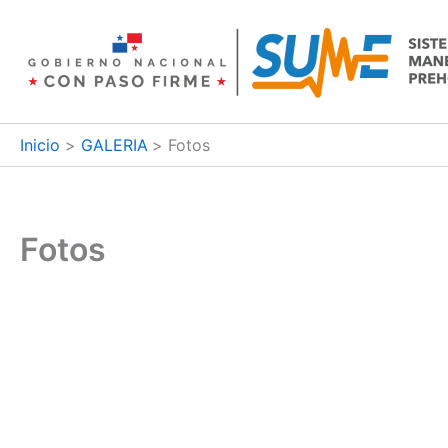
Ir
al
contenido
Inicio
GALERIA
Fotos
Fotos