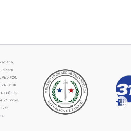
acífica,
Business
, Piso #26.
 524-0100
ume911.pa
as 24 horas,
tivo:
.m.