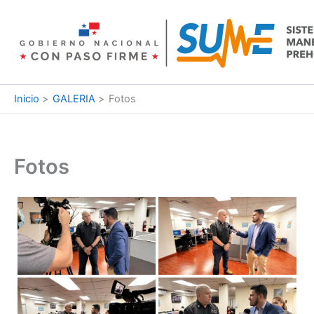
Ir
al
contenido
Inicio
GALERIA
Fotos
Fotos