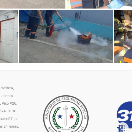
acífica,
Business
, Piso #26.
 524-0100
ume911.pa
as 24 horas,