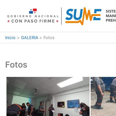
Ir
al
contenido
Inicio
GALERIA
Fotos
Fotos