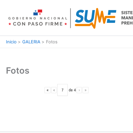
Ir
al
contenido
Inicio
GALERIA
Fotos
Fotos
«
‹
de
4
›
»