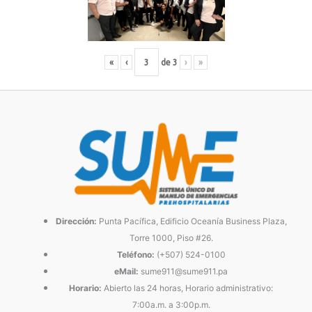
«
‹
de
3
›
»
Dirección:
Punta Pacífica, Edificio Oceanía Business Plaza,
Torre 1000, Piso #26.
Teléfono:
(+507) 524-0100
eMail:
sume911@sume911.pa
Horario:
Abierto las 24 horas, Horario administrativo:
7:00a.m. a 3:00p.m.