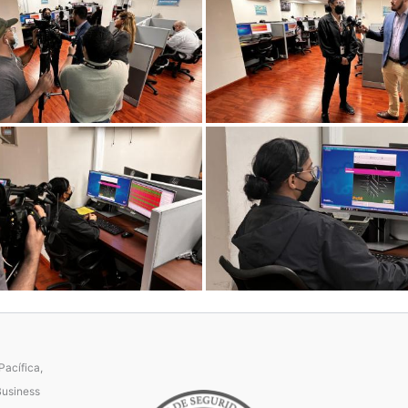
acífica,
Business