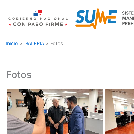
Ir
al
contenido
Inicio
GALERIA
Fotos
Fotos