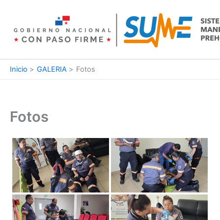
Ir
al
contenido
Inicio
GALERIA
Fotos
Fotos