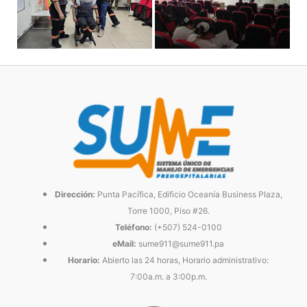
Dirección:
Punta Pacífica, Edificio Oceanía Business Plaza,
Torre 1000, Piso #26.
Teléfono:
(+507) 524-0100
eMail:
sume911@sume911.pa
Horario:
Abierto las 24 horas, Horario administrativo:
7:00a.m. a 3:00p.m.