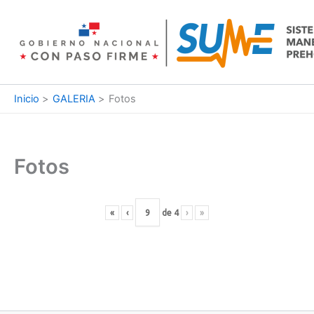
Ir
al
contenido
Inicio
GALERIA
Fotos
Fotos
«
‹
de
4
›
»