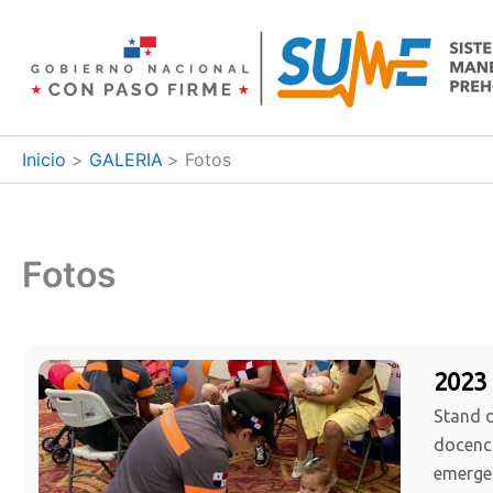
Ir
al
contenido
Inicio
GALERIA
Fotos
Fotos
2023 
Stand d
docenci
emerge