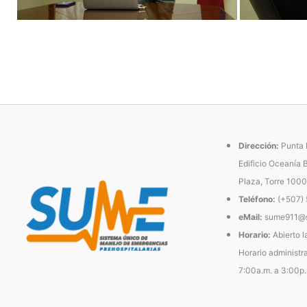
Dirección:
Punta P
Edificio Oceanía 
Plaza, Torre 1000
Teléfono:
(+507)
eMail:
sume911@s
Horario:
Abierto l
Horario administra
7:00a.m. a 3:00p