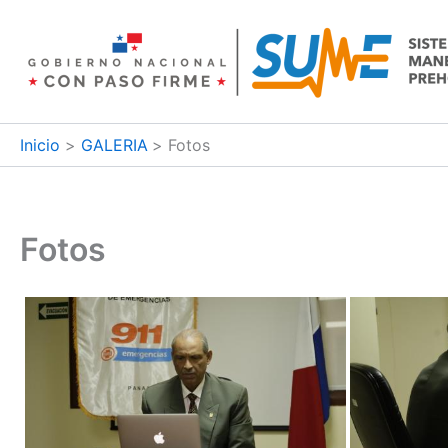
Ir
al
contenido
Inicio
GALERIA
Fotos
Fotos