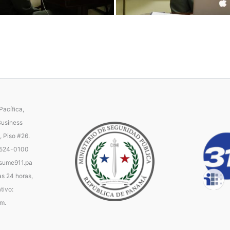
acífica,
Business
, Piso #26.
 524-0100
ume911.pa
as 24 horas,
tivo:
.m.