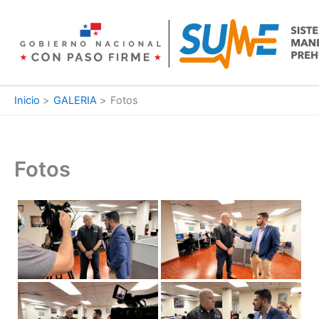
Ir
al
contenido
Inicio
GALERIA
Fotos
Fotos