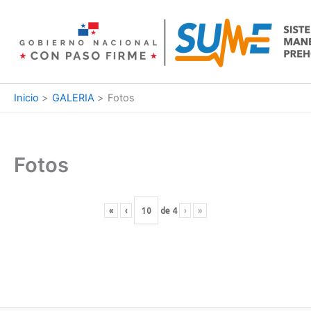
Ir
al
contenido
Inicio
GALERIA
Fotos
Fotos
«
‹
de
4
›
»