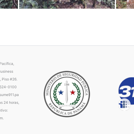
acífica,
Business
, Piso #26.
 524-0100
ume911.pa
as 24 horas,
tivo:
.m.