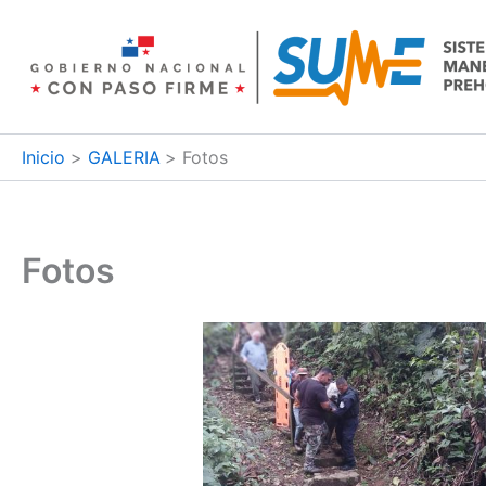
Ir
al
contenido
Inicio
GALERIA
Fotos
Fotos