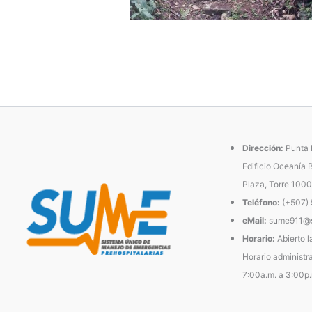
Dirección:
Punta P
Edificio Oceanía 
Plaza, Torre 1000
Teléfono:
(+507)
eMail:
sume911@s
Horario:
Abierto l
Horario administra
7:00a.m. a 3:00p