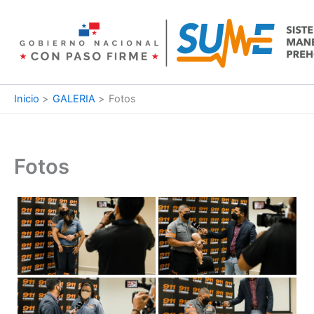
Ir
al
contenido
Inicio
GALERIA
Fotos
Fotos