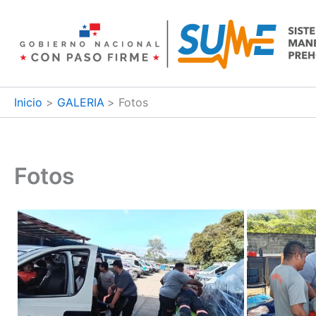
Ir
al
contenido
Inicio
GALERIA
Fotos
Fotos