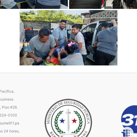
acífica,
Business
, Piso #26.
 524-0100
ume911.pa
as 24 horas,