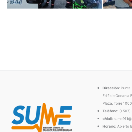
Dirección:
Punta P
Edificio Oceanía 
Plaza, Torre 1000
Teléfono:
(+507)
eMail:
sume911@s
Horario:
Abierto l