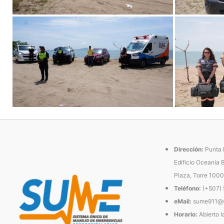
Dirección:
Punta P
Edificio Oceanía 
Plaza, Torre 1000
Teléfono:
(+507)
eMail:
sume911@s
Horario:
Abierto l