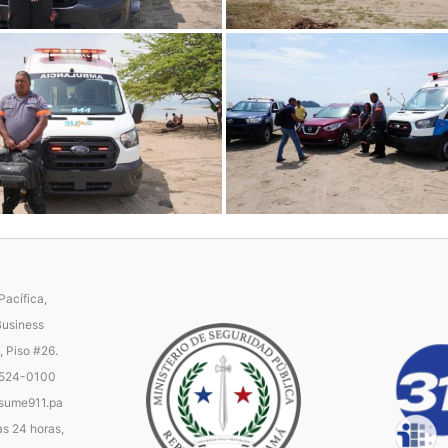
acífica,
Business
, Piso #26.
 524-0100
ume911.pa
as 24 horas,