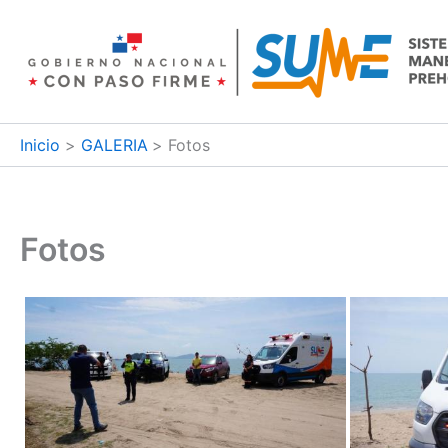
Ir
al
contenido
Inicio
GALERIA
Fotos
Fotos