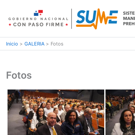
Ir
al
contenido
Inicio
GALERIA
Fotos
Fotos