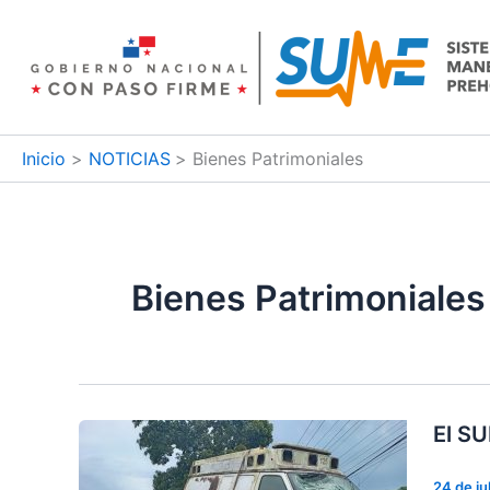
Ir
al
contenido
Inicio
NOTICIAS
Bienes Patrimoniales
Bienes Patrimoniales
El SU
24 de ju