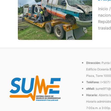
Inicio
nacion
Repúbl
trasla
Dirección:
Punta P
Edificio Oceanía 
Plaza, Torre 1000
Teléfono:
(+507)
eMail:
sume911@s
Horario:
Abierto l
Horario administra
7:00a.m. a 3:00p