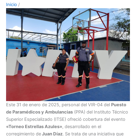
Inicio
/
Este 31 de enero de 2025, personal del VIR-04 del
Puesto
de Paramédicos y Ambulancias
(PPA) del Instituto Técnico
Superior Especializado (ITSE) ofreció cobertura del evento
«Torneo Estrellas Azules»
, desarrollado en el
corregimiento de
Juan Díaz
. Se trata de una iniciativa que