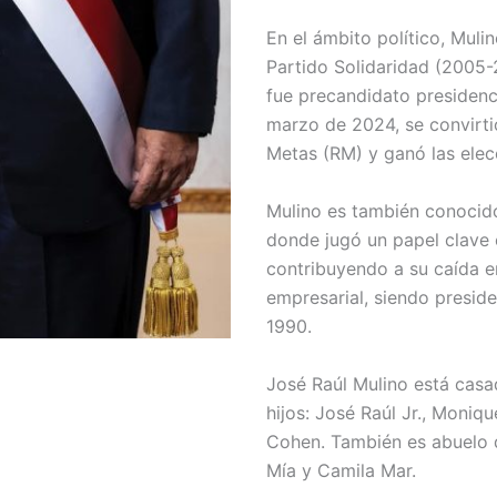
En el ámbito político, Muli
Partido Solidaridad (2005-
fue precandidato presidenc
marzo de 2024, se convirti
Metas (RM) y ganó las ele
Mulino es también conocido 
donde jugó un papel clave 
contribuyendo a su caída 
empresarial, siendo presi
1990.
José Raúl Mulino está cas
hijos: José Raúl Jr., Moniq
Cohen. También es abuelo de
Mía y Camila Mar.