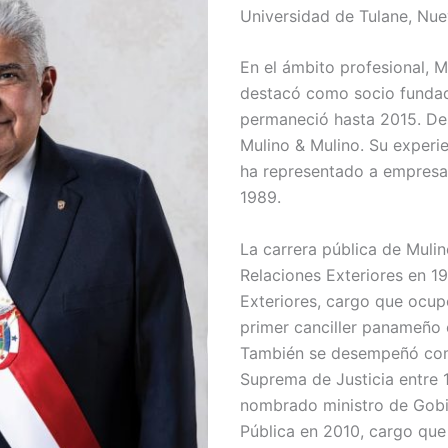
Universidad de Tulane, Nue
En el ámbito profesional, 
destacó como socio fundad
permaneció hasta 2015. De
Mulino & Mulino. Su experie
ha representado a empresa
1989.
La carrera pública de Muli
Relaciones Exteriores en 1
Exteriores, cargo que ocupó
primer canciller panameño e
También se desempeñó como
Suprema de Justicia entre 1
nombrado ministro de Gobie
Pública en 2010, cargo que