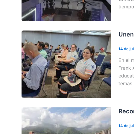
tiempo
Unen 
14 de ju
En el 
Frank 
educat
temas 
Recon
14 de ju