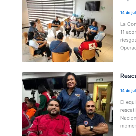
14 de ju
La Com
11 aco
riesgo
Operac
Resca
14 de ju
El equ
rescat
Nacion
moment