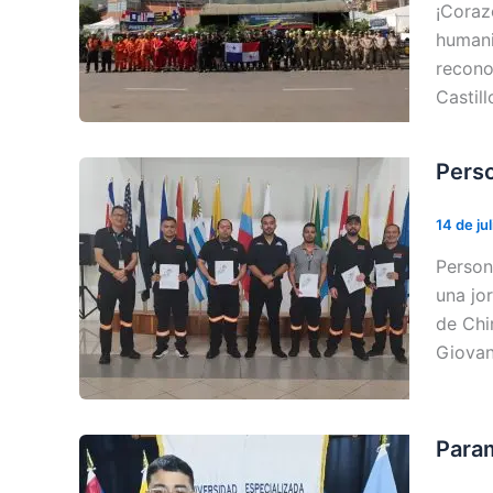
¡Coraz
humani
recono
Castil
Perso
14 de ju
Person
una jo
de Chi
Giovan
Param