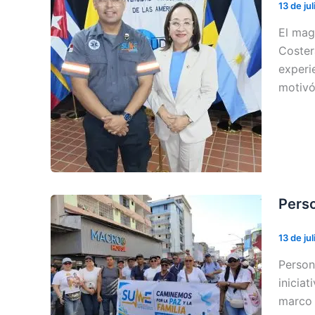
13 de ju
El mag
Coster
experi
motivó
Perso
13 de ju
Person
inicia
marco 