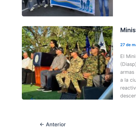
Minis
27 de m
El Min
(Diasp
armas 
a la c
reacti
descent
←
Anterior