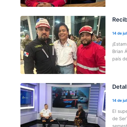
Recib
14 de ju
¡Estam
Brian 
país d
Detal
14 de ju
El sup
de Ser
semest