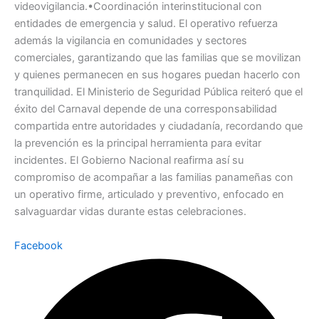
videovigilancia.•Coordinación interinstitucional con
entidades de emergencia y salud. El operativo refuerza
además la vigilancia en comunidades y sectores
comerciales, garantizando que las familias que se movilizan
y quienes permanecen en sus hogares puedan hacerlo con
tranquilidad. El Ministerio de Seguridad Pública reiteró que el
éxito del Carnaval depende de una corresponsabilidad
compartida entre autoridades y ciudadanía, recordando que
la prevención es la principal herramienta para evitar
incidentes. El Gobierno Nacional reafirma así su
compromiso de acompañar a las familias panameñas con
un operativo firme, articulado y preventivo, enfocado en
salvaguardar vidas durante estas celebraciones.
Facebook