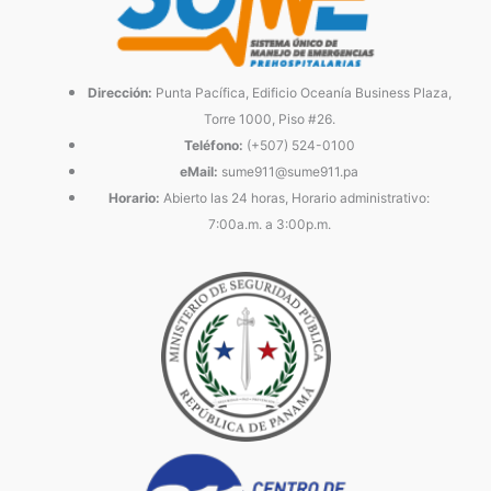
Dirección:
Punta Pacífica, Edificio Oceanía Business Plaza,
Torre 1000, Piso #26.
Teléfono:
(+507) 524-0100
eMail:
sume911@sume911.pa
Horario:
Abierto las 24 horas, Horario administrativo:
7:00a.m. a 3:00p.m.