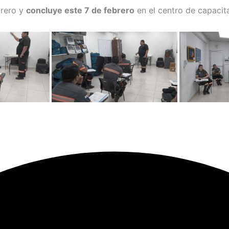
brero y
concluye este 7 de febrero
en el centro de capacit