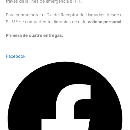
través de la línea de emergencia
9-1-1
.
Para conmemorar el Día del Receptor de Llamadas, desde el
SUME se comparten testimonios de este
valioso personal
.
Primera de cuatro entregas.
Facebook