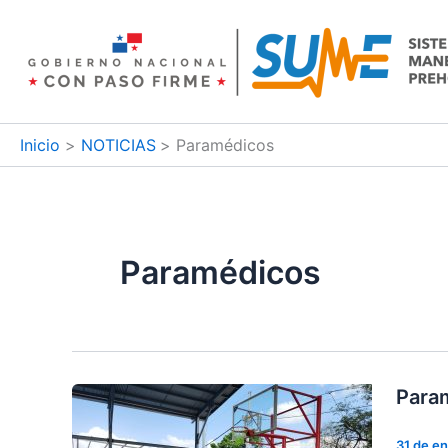
Ir
al
contenido
Inicio
NOTICIAS
Paramédicos
Paramédicos
Param
31 de e