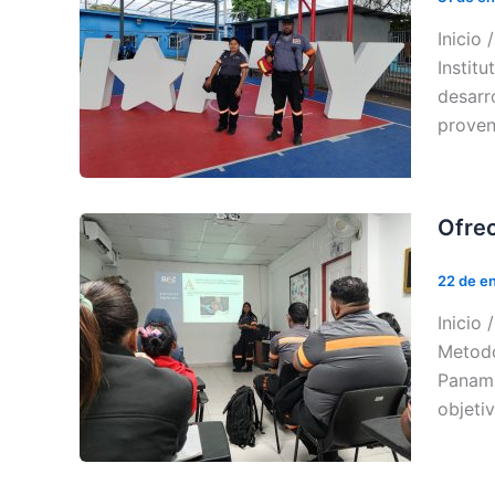
Inicio
Instit
desarr
proven
Ofrec
22 de e
Inicio
Metodo
Panamá
objeti