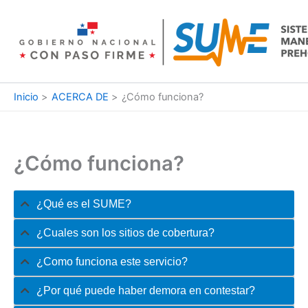
Ir
al
contenido
Inicio
ACERCA DE
¿Cómo funciona?
¿Cómo funciona?
¿Qué es el SUME?
¿Cuales son los sitios de cobertura?
¿Como funciona este servicio?
¿Por qué puede haber demora en contestar?