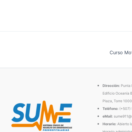
Curso Mo
Dirección:
Punta P
Edificio Oceanía 
Plaza, Torre 1000
Teléfono:
(+507)
eMail:
sume911@s
Horario:
Abierto l
Horario administra