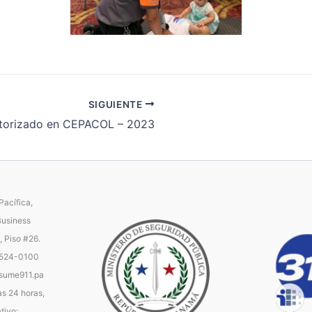
SIGUIENTE
torizado en CEPACOL – 2023
acífica,
Business
, Piso #26.
 524-0100
ume911.pa
as 24 horas,
tivo: