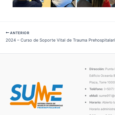
ANTERIOR
2024 – Curso de Soporte Vital de Trauma Prehospitalar
Dirección:
Punta P
Edificio Oceanía 
Plaza, Torre 1000
Teléfono:
(+507)
eMail:
sume911@s
Horario:
Abierto l
Horario administra