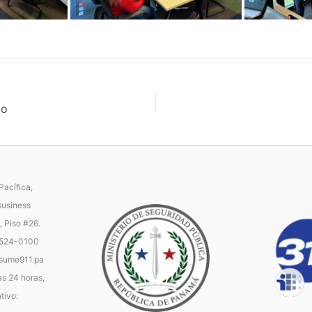
io
acífica,
Business
, Piso #26.
 524-0100
ume911.pa
as 24 horas,
tivo: