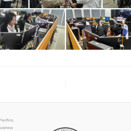
acífica,
Business