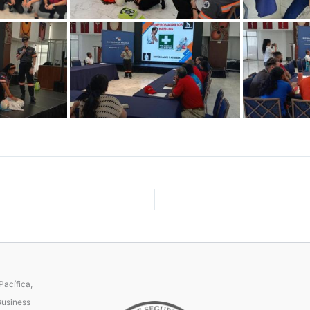
acífica,
Business