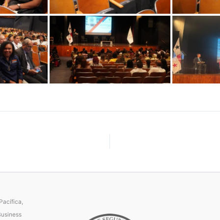
acífica,
Business