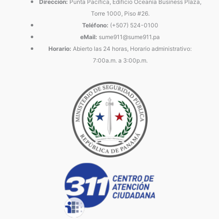
Dirección:
Punta Pacífica, Edificio Oceanía Business Plaza,
Torre 1000, Piso #26.
Teléfono:
(+507) 524-0100
eMail:
sume911@sume911.pa
Horario:
Abierto las 24 horas, Horario administrativo:
7:00a.m. a 3:00p.m.