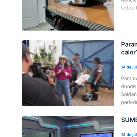
sobre 
Param
calor’
14 de ju
Paramé
donde 
Saldañ
period
SUME
14 de ju