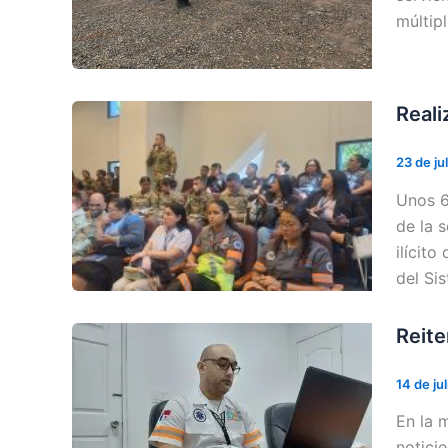
múltipl
Reali
23 de ju
Unos 6
de la 
ilícit
del Si
Reite
14 de ju
En la 
notici