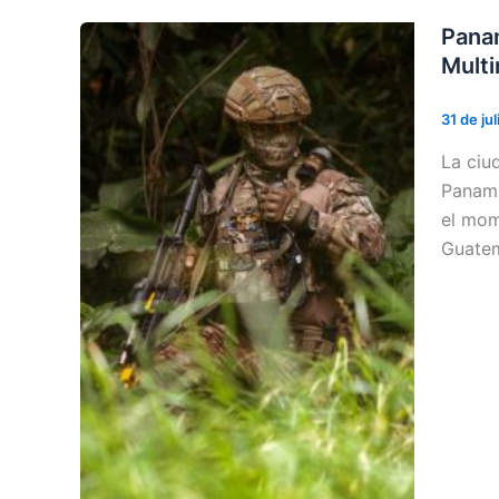
Panam
Mult
31 de ju
La ciu
Panama
el mom
Guatem