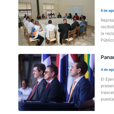
6 de ag
Repres
recibi
la rec
Públic
Panam
4 de ag
El Eje
presen
trasce
puesta