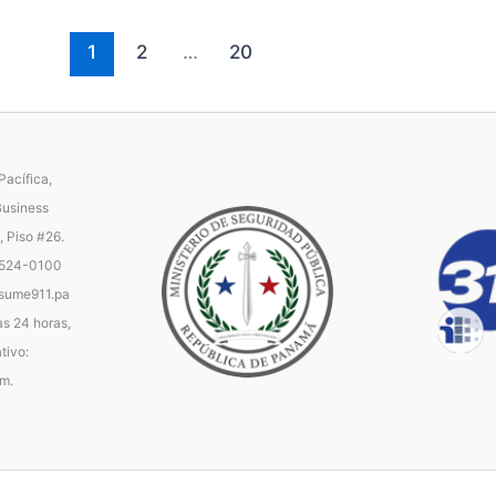
1
2
…
20
acífica,
Business
, Piso #26.
 524-0100
ume911.pa
as 24 horas,
tivo:
.m.