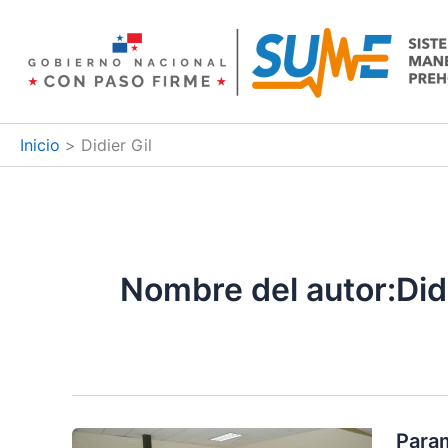
Ir
al
contenido
Inicio
Didier Gil
Nombre del autor:Didi
Param