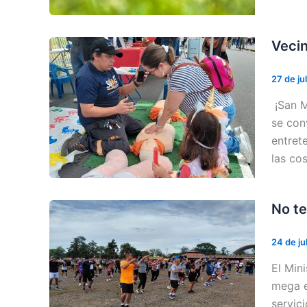
Vecin
27 de ju
¡San M
se con
entret
las co
No te
24 de ju
El Min
mega e
servic