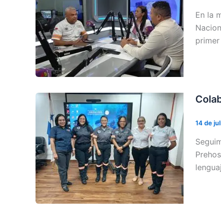
En la 
Nacion
primer
Cola
14 de ju
Seguim
Prehos
lengua