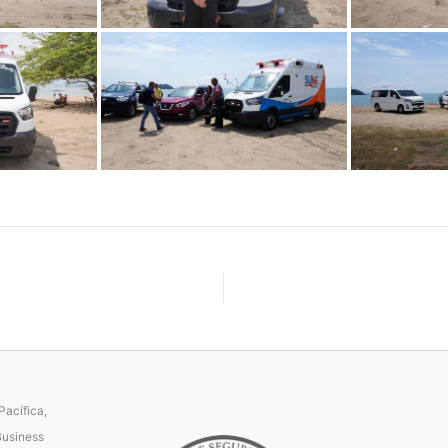
acífica,
Business