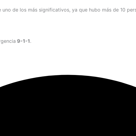
e uno de los más significativos, ya que hubo más de 10 per
rgencia
9-1-1
.