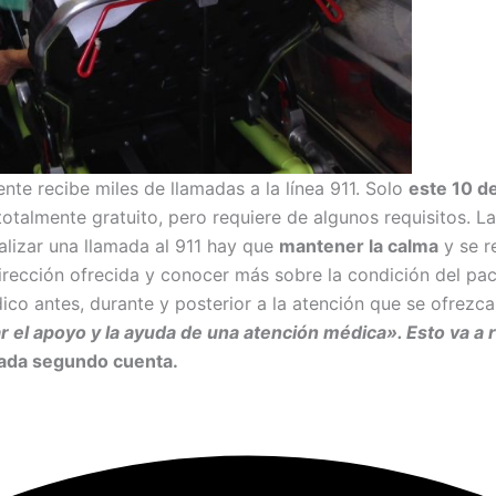
te recibe miles de llamadas a la línea 911. Solo
este 10 de
totalmente gratuito, pero requiere de algunos requisitos. La
alizar una llamada al 911 hay que
mantener la calma
y se 
 dirección ofrecida y conocer más sobre la condición del pa
ico antes, durante y posterior a la atención que se ofrezc
ar el apoyo y la ayuda de una atención médica». Esto va a 
cada segundo cuenta.