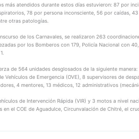
os más atendidos durante estos días estuvieron: 87 por inc
piratorios, 78 por persona inconsciente, 56 por caídas, 43
tre otras patologías.
anscurso de los Carnavales, se realizaron 263 coordinacio
zadas por los Bomberos con 179, Policía Nacional con 40, 
1.
rza de 564 unidades desglosados de la siguiente manera: di
 Vehículos de Emergencia (OVE), 8 supervisores de despach
ores, 4 mentores, 13 médicos, 12 administrativos (mecánic
ículos de Intervención Rápida (VIR) y 3 motos a nivel na
os en el COE de Aguadulce, Circunvalación de Chitré, el cru