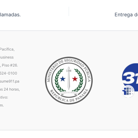
llamadas.
acífica,
Business
, Piso #26.
 524-0100
ume911.pa
as 24 horas,
tivo:
.m.