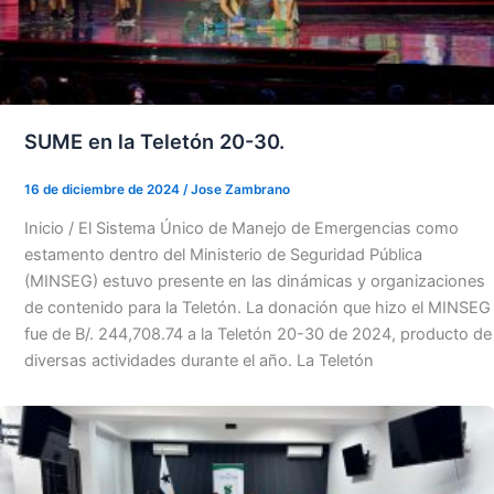
SUME en la Teletón 20-30.
16 de diciembre de 2024
/
Jose Zambrano
Inicio / El Sistema Único de Manejo de Emergencias como
estamento dentro del Ministerio de Seguridad Pública
(MINSEG) estuvo presente en las dinámicas y organizaciones
de contenido para la Teletón. La donación que hizo el MINSEG
fue de B/. 244,708.74 a la Teletón 20-30 de 2024, producto de
diversas actividades durante el año. La Teletón