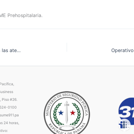
E Prehospitalaria.
Accidentes de tránsito y problemas respiratorios lideran las atenciones ofrecidas por el SUME en Carnaval
acífica,
Business
, Piso #26.
 524-0100
ume911.pa
as 24 horas,
tivo: