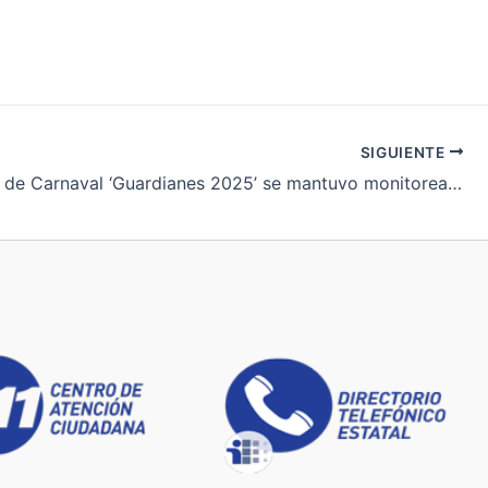
SIGUIENTE
Operativo de Carnaval ‘Guardianes 2025’ se mantuvo monitoreando todas las incidencias del lunes de Carnaval