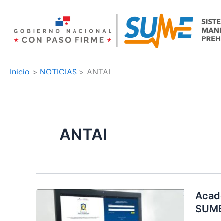
Ir
al
contenido
Inicio
NOTICIAS
ANTAI
ANTAI
Acade
SUM