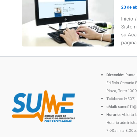
23 de ab
Inicio
Sistem
su Aca
página
Dirección:
Punta P
Edificio Oceanía 
Plaza, Torre 1000
Teléfono:
(+507)
eMail:
sume911@s
Horario:
Abierto l
Horario administra
7:00a.m. a 3:00p