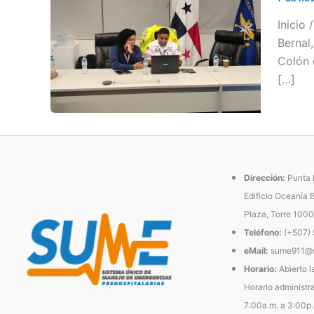
Inicio
Bernal
Colón 
[…]
Dirección:
Punta P
Edificio Oceanía 
Plaza, Torre 1000
Teléfono:
(+507)
eMail:
sume911@s
Horario:
Abierto l
Horario administra
7:00a.m. a 3:00p