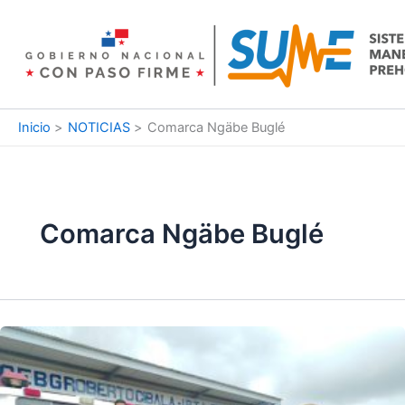
Ir
al
contenido
Inicio
NOTICIAS
Comarca Ngäbe Buglé
Comarca Ngäbe Buglé